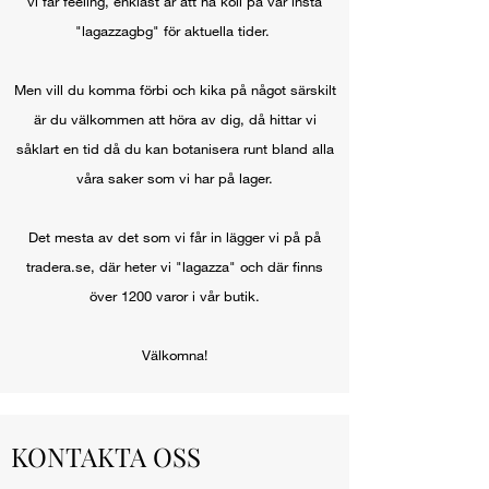
vi får feeling, enklast är att ha koll på vår insta
"lagazzagbg" för aktuella tider.
Men vill du komma förbi och kika på något särskilt
är du välkommen att höra av dig, då hittar vi
såklart en tid då du kan botanisera runt bland alla
våra saker som vi har på lager.
Det mesta av det som vi får in lägger vi på på
tradera.se, där heter vi "lagazza" och där finns
över 1200 varor i vår butik.
Välkomna!
KONTAKTA OSS