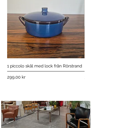
1 piccolo skål med lock från Rörstrand
Blomsterfakir i Art Déc
Pris
Pris
299,00 kr
399,00 kr