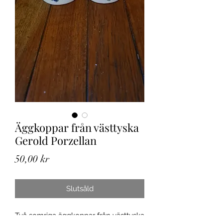
Äggkoppar från västtyska
Gerold Porzellan
Pris
50,00 kr
Slutsåld
Två somriga äggkoppar från västtyska