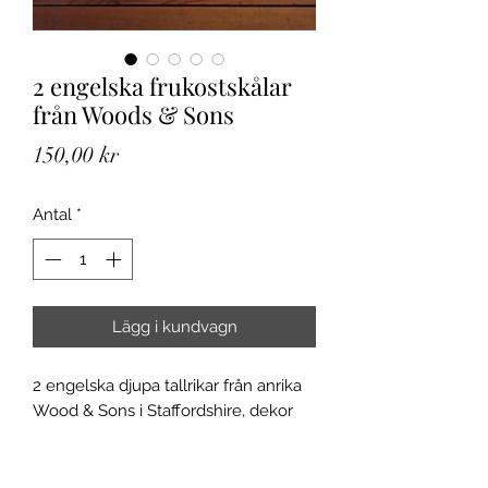
2 engelska frukostskålar
från Woods & Sons
Pris
150,00 kr
Antal
*
Lägg i kundvagn
2 engelska djupa tallrikar från anrika
Wood & Sons i Staffordshire, dekor
Stirling Pattern från ca 1930-talet.
Mycket fint skick, inga skador, nagg
eller sprickor, se bilder. Ca 16,5 cm i