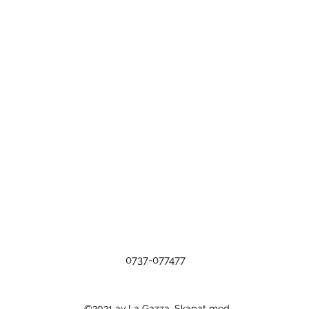
0737-077477
©2021 av La Gazza. Skapat med