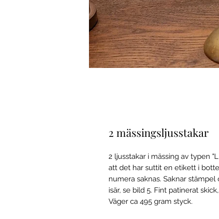
2 mässingsljusstakar
2 ljusstakar i mässing av typen "Li
att det har suttit en etikett i bo
numera saknas. Saknar stämpel oc
isär, se bild 5. Fint patinerat ski
Väger ca 495 gram styck.