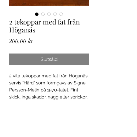
2 tekoppar med fat från
Höganäs
Pris
200,00 kr
Slutsåld
2 vita tekoppar med fat från Höganäs,
servis "Härd" som formgavs av Signe
Persson-Melin på 1970-talet. Fint
skick, inga skador, nagg eller sprickor,
se bilder. Tekopparna är ca 6 cm
höga och ca 10 cm i diameter. Faten
är ca 17,5 cm i diameter.