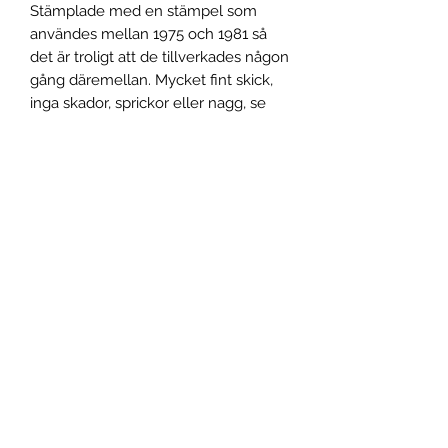
Stämplade med en stämpel som
användes mellan 1975 och 1981 så
det är troligt att de tillverkades någon
gång däremellan. Mycket fint skick,
inga skador, sprickor eller nagg, se
bilder. Kopparna är ca 6,5 cm höga
samt 7,5 cm i diameter upptill. Faten
är ca 16 cm i diameter.
Spårbar frakt inom Sverige.
For shipping outside Sweden,
contact us!