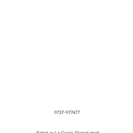
0737-077477
©2021 av La Gazza. Skapat med