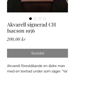
Akvarell signerad CH
Isacson 1956
Pris
200,00 kr
Slutsåld
Akvarell föreställande en äldre man
med en textrad under som säger: "Va'
tusan vill du?". Signerad CH Isacson
och är daterad till 1956. Rammått ca
34*24 cm.
Spårbar frakt inom Sverige.