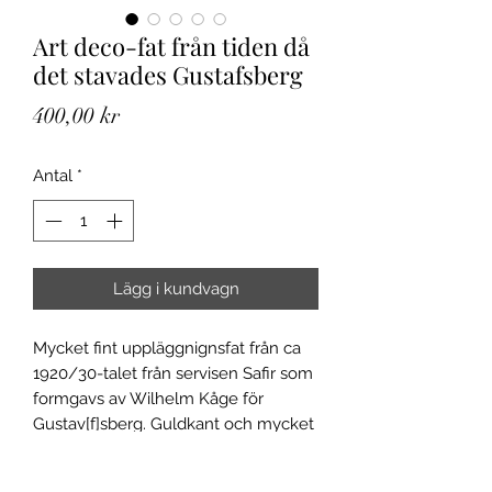
Art deco-fat från tiden då
det stavades Gustafsberg
Pris
400,00 kr
Antal
*
Lägg i kundvagn
Mycket fint uppläggnignsfat från ca
1920/30-talet från servisen Safir som
formgavs av Wilhelm Kåge för
Gustav[f]sberg. Guldkant och mycket
fint skick för sin ålder. Fina
krackelering i glasyren finns men