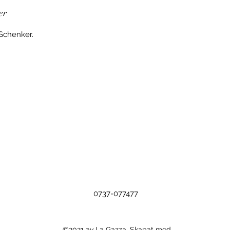
er
 Schenker.
0737-077477
©2021 av La Gazza. Skapat med