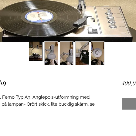
A9
400,0
al, Femo Typ A9. Anglepois-utformning med
 på lampan- Orört skick, lite bucklig skärm, se