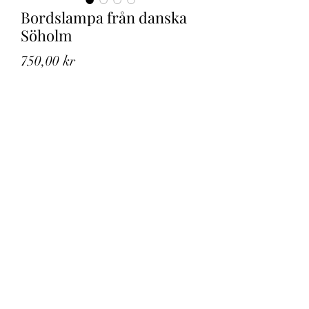
Bordslampa från danska
Söholm
Pris
750,00 kr
Slutsåld
Fin bordslampa från Söholm på
Bornholm. Design Einar Johansen på
1960-talet. Mycket fint skick, endast
ett lite märke på foten.
24 cm hög, 14 cm i diameter
Spårbar frakt inom Sverige