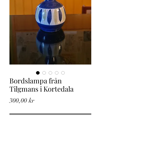
Bordslampa från
Tilgmans i Kortedala
Pris
300,00 kr
Slutsåld
Fin och dekorativ bordslampa från