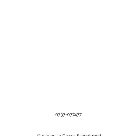
0737-077477
©2021 av La Gazza. Skapat med