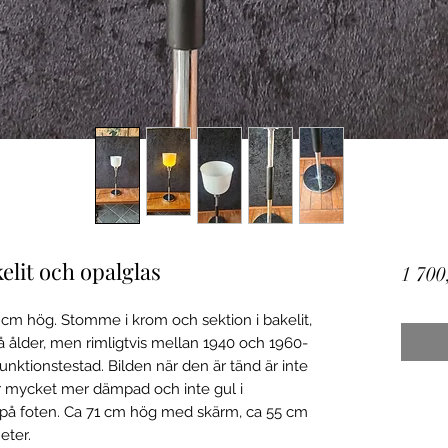
lit och opalglas
1 700
 cm hög. Stomme i krom och sektion i bakelit,
å ålder, men rimligtvis mellan 1940 och 1960-
 funktionstestad. Bilden när den är tänd är inte
är mycket mer dämpad och inte gul i
 på foten. Ca 71 cm hög med skärm, ca 55 cm
eter.