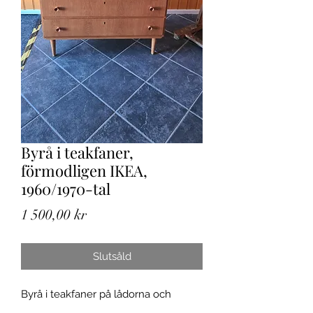
Byrå i teakfaner,
förmodligen IKEA,
1960/1970-tal
Pris
1 500,00 kr
Slutsåld
Byrå i teakfaner på lådorna och
ekfaner på skiva. Stämplad Treetex