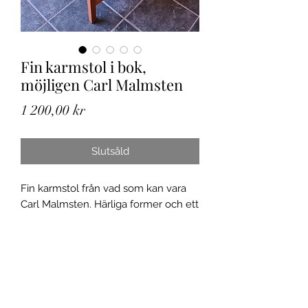
Fin karmstol i bok,
möjligen Carl Malmsten
Pris
1 200,00 kr
Slutsåld
Fin karmstol från vad som kan vara
Carl Malmsten. Härliga former och ett
gediget hantverk. Sitsen är omklädd
till ett tidsenligt men nyproducerat
tyg.
Endast avhämtning.