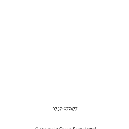
0737-077477
©2021 av La Gazza. Skapat med