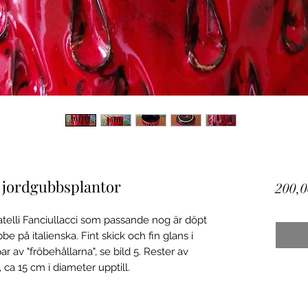
r jordgubbsplantor
200,0
atelli Fanciullacci som passande nog är döpt
bbe på italienska. Fint skick och fin glans i
r av "fröbehållarna", se bild 5. Rester av
, ca 15 cm i diameter upptill.