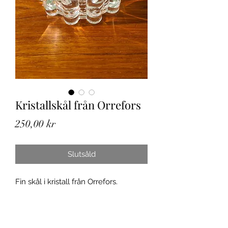
Kristallskål från Orrefors
Pris
250,00 kr
Slutsåld
Fin skål i kristall från Orrefors.
Designad av Sven Palmqvist, ca 1970,
då han pensionerades 1971. Fint skick,
inga skador, nagg eller sprickor. En