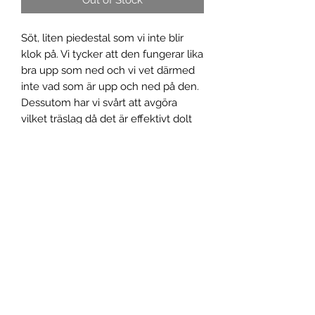
Söt, liten piedestal som vi inte blir
klok på. Vi tycker att den fungerar lika
bra upp som ned och vi vet därmed
inte vad som är upp och ned på den.
Dessutom har vi svårt att avgöra
vilket träslag då det är effektivt dolt
bakom en mörk bets. Är inte särskilt
tung vilket gör att vi kanske tror att
det är ett utomeuropeiskt träslag
men å andra sidan känns form och
stil som något typiskt europeiskt.
Hopplöst! Men fin är den och det går
att ställa saker på den, det får räcka
så. 52 cm hög.
Spårbar frakt inom Sverige