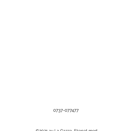
0737-077477
©2021 av La Gazza. Skapat med