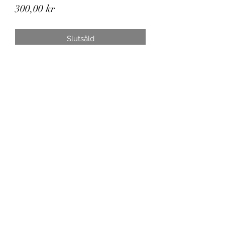
Pris
300,00 kr
Slutsåld
2 små och söta ljusstakar från
Rörstrand. 1950-tal. Mycket fint skick,
inga skador, nagg, lagningar eller
sprickor.
8,5 cm höga, diameter botten 8
cm.
Spårbar frakt inom Sverige
0737-077477