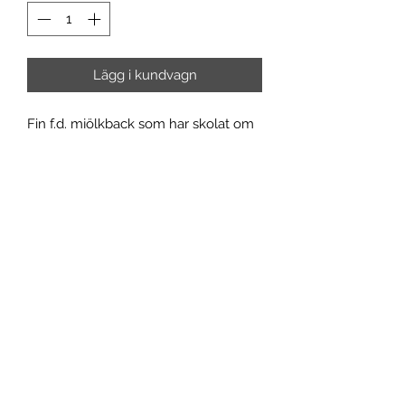
Lägg i kundvagn
Fin f.d. mjölkback som har skolat om
sig till LP-back. Har kvar sin gamla,
patinerade gula uniform från
Lantbrukarnas Mjölkcentral som var
aktiva mellan 1927-1975. Förmodligen
runt 1950-tal med tanke på skick och
utformning. 40*40*28 cm
Endast avhämtning eller
hemleverans inom Göteborg