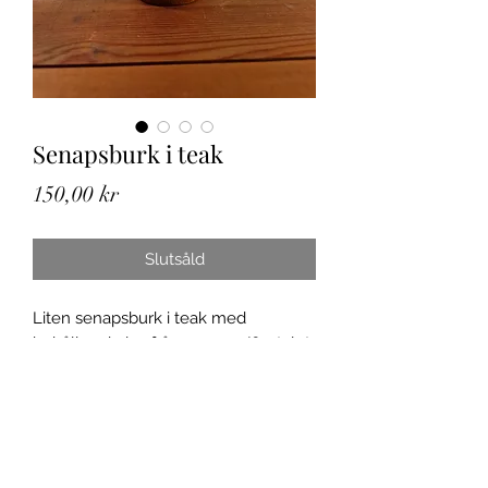
Senapsburk i teak
Pris
150,00 kr
Slutsåld
Liten senapsburk i teak med
behållare i glas från ca 1950/60-talet.
Fint skick, inga skador. Skeden
saknas. Ca 9,5 cm hög.
Spårbar frakt inom Sverige.