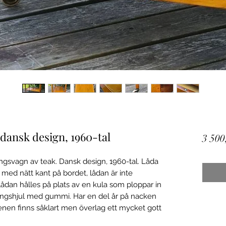
 dansk design, 1960-tal
3 500
ngsvagn av teak. Dansk design, 1960-tal. Låda
t med nätt kant på bordet, lådan är inte
lådan hålles på plats av en kula som ploppar in
singshjul med gummi. Har en del år på nacken
enen finns såklart men överlag ett mycket gott