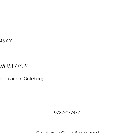
 45 cm.
FORMATION
verans inom Göteborg
0737-077477
©2021 av La Gazza. Skapat med