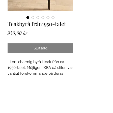
Teakbyrå från1950-talet
Pris
950,00 kr
Slutsåld
Liten, charmig byrå i teak från ca
1950-talet. Möjligen IKEA då stilen var
vanligt förekommande på deras
möbler. Fint skick men finns
åldersrelaterat slitage i form av repor
och några flisor som har gått, se
bilder. 60*33 cm, 63 cm hög. Endast
avhämtning eller leverans inomn
Göteborg.