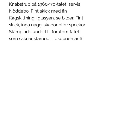
Knabstrup på 1960/70-talet, servis
Nöddebo. Fint skick med fin
färgskittning i glasyen, se bilder. Fint
skick, inga nagg, skador eller sprickor.
Stämplade undertill, förutom fatet
som saknar stämpel. Tekoppen är 6
cm hög, diameter 11 cm, fatet är 16
cm i diameter och fatet är ca 19 cm i
diameter.
Spårbar frakt inom Sverige.
Frakt utanför Sverige, skicka ett
meddelande!