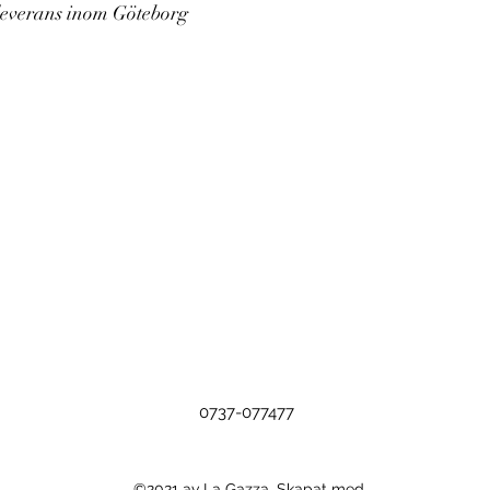
leverans inom Göteborg
0737-077477
©2021 av La Gazza. Skapat med