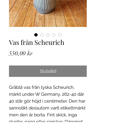
Vas från Scheurich
Pris
550,00 kr
Slutsåld
Gråblå vas från tyska Scheurich,
märkt under W Germany, 262-40 där
40 står gör höjd i centimeter. Den har
sannolikt dessutom varit etikettmärkt
men den är borta. Fint skick, inga
skador, nagg eller sprickor. Däremot
finns det prickar från bränningen