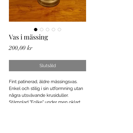
Vas i mässing
Pris
200,00 kr
Slutsåld
Fint patinerad, äldre mässingsvas.
Enkel och stilig i sin utformning utan
några utsvävande krusiduller.
Stämplad "Folke" under men oklart
vem det är som har tillverkat den. Ca
18 cm hög, diameter upptill ca 12,5
cm.